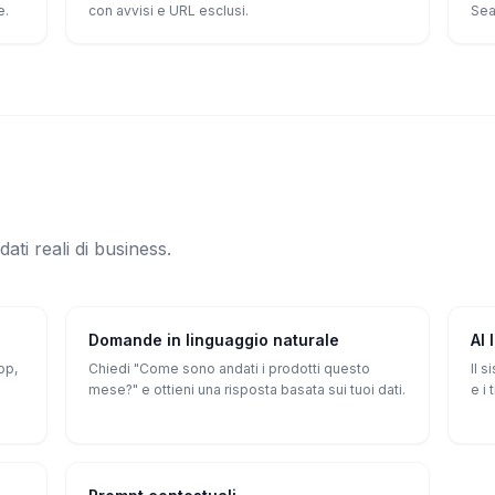
e.
con avvisi e URL esclusi.
Sea
 dati reali di business.
Domande in linguaggio naturale
AI 
op,
Chiedi "Come sono andati i prodotti questo
Il 
mese?" e ottieni una risposta basata sui tuoi dati.
e i