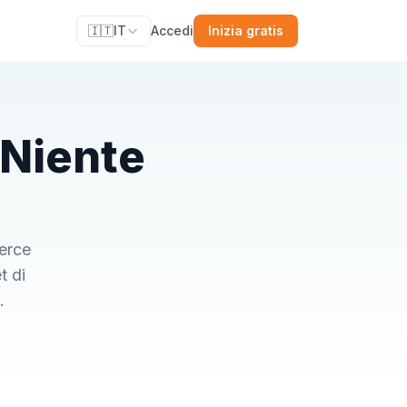
🇮🇹
IT
Accedi
Inizia gratis
 Niente
merce
t di
.