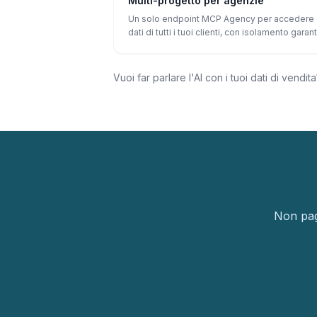
Multi-progetto per agenzie
Un solo endpoint MCP Agency per accedere 
dati di tutti i tuoi clienti, con isolamento garant
Vuoi far parlare l'AI con i tuoi dati di vendit
Non pagh