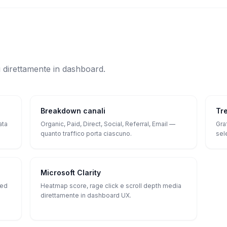
li direttamente in dashboard.
Breakdown canali
Tr
ata
Organic, Paid, Direct, Social, Referral, Email —
Gra
quanto traffico porta ciascuno.
sel
Microsoft Clarity
eed
Heatmap score, rage click e scroll depth media
direttamente in dashboard UX.