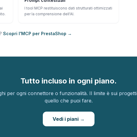
Prompt contestuali
ai
I tool MCP restituiscono dati strutturati ottimizzati
ito.
per la comprensione dell'AI.
a?
Scopri l'MCP per PrestaShop →
Tutto incluso in ogni piano.
i per ogni connettore o funzionalità. Il limite è sui progett
quello che puoi fare.
Vedi i piani →