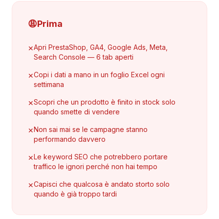
😩
Prima
Apri PrestaShop, GA4, Google Ads, Meta,
✕
Search Console — 6 tab aperti
Copi i dati a mano in un foglio Excel ogni
✕
settimana
Scopri che un prodotto è finito in stock solo
✕
quando smette di vendere
Non sai mai se le campagne stanno
✕
performando davvero
Le keyword SEO che potrebbero portare
✕
traffico le ignori perché non hai tempo
Capisci che qualcosa è andato storto solo
✕
quando è già troppo tardi