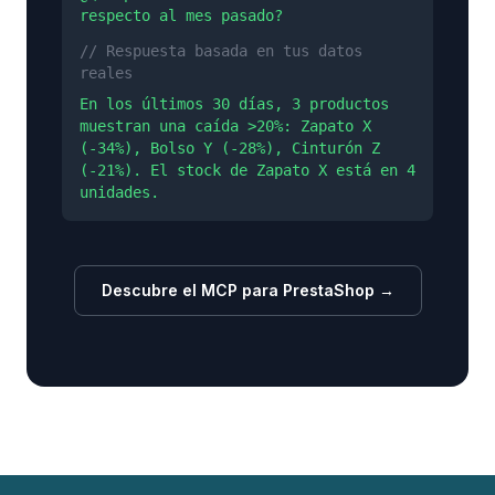
respecto al mes pasado?
// Respuesta basada en tus datos
reales
En los últimos 30 días, 3 productos
muestran una caída >20%: Zapato X
(-34%), Bolso Y (-28%), Cinturón Z
(-21%). El stock de Zapato X está en 4
unidades.
Descubre el MCP para PrestaShop →