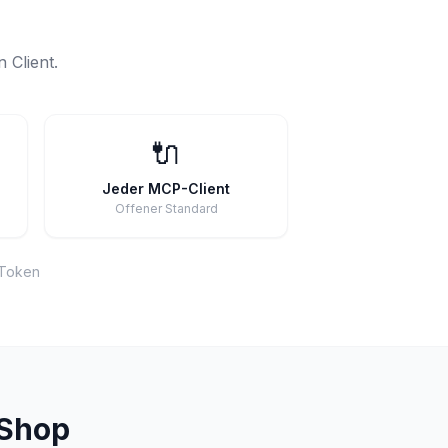
 Client.
🔌
Jeder MCP-Client
Offener Standard
 Token
aShop