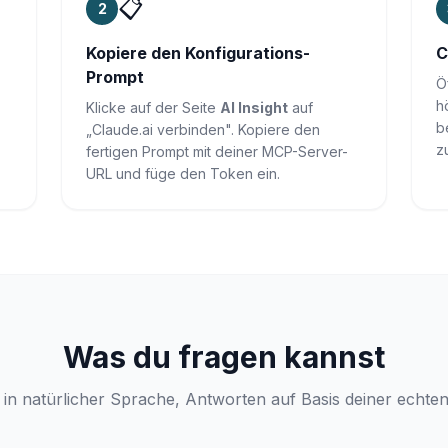
📋
2
Kopiere den Konfigurations-
C
Prompt
Ö
h
Klicke auf der Seite
AI Insight
auf
b
„Claude.ai verbinden". Kopiere den
z
fertigen Prompt mit deiner MCP-Server-
URL und füge den Token ein.
Was du fragen kannst
 in natürlicher Sprache, Antworten auf Basis deiner echten