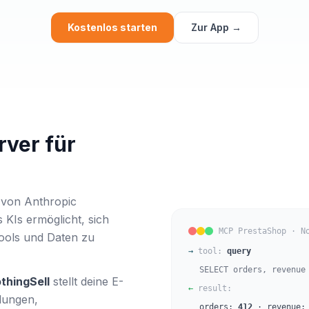
Kostenlos starten
Zur App →
rver für
 von Anthropic
 KIs ermöglicht, sich
MCP PrestaShop · N
Tools und Daten zu
→
tool:
query
SELECT orders, revenue
thingSell
stellt deine E-
←
result:
lungen,
orders:
412
· revenue