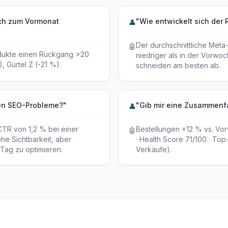
ich zum Vormonat
"Wie entwickelt sich der
👤
Der durchschnittliche Meta-
🤖
odukte einen Rückgang >20
niedriger als in der Vorwo
 Gürtel Z (-21 %).
schneiden am besten ab.
ten SEO-Probleme?"
"Gib mir eine Zusammenf
👤
CTR von 1,2 % bei einer
Bestellungen +12 % vs. Vor
🤖
ohe Sichtbarkeit, aber
· Health Score 71/100 · To
-Tag zu optimieren.
Verkäufe).