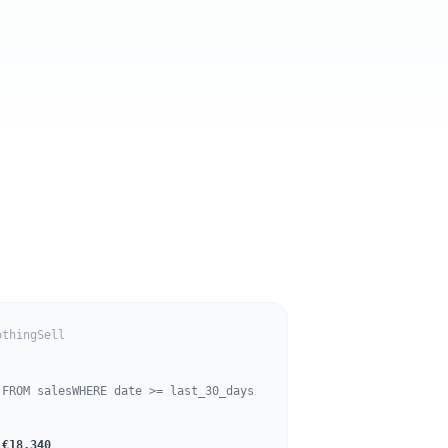
othingSell
 FROM sales
WHERE date >= last_30_days
:
€18.340