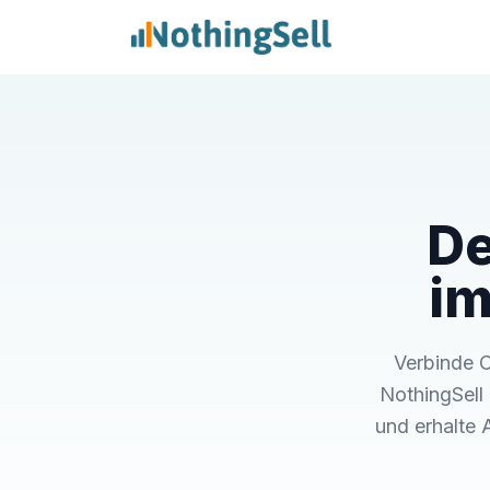
De
im
Verbinde C
NothingSell
und erhalte 