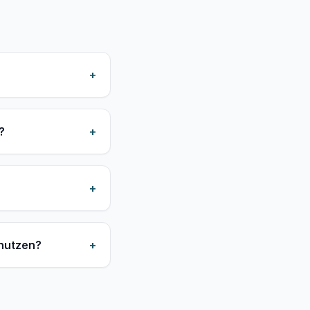
+
?
+
+
 nutzen?
+