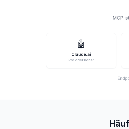
MCP ist
🤖
Claude.ai
Pro oder höher
Endpo
Häuf