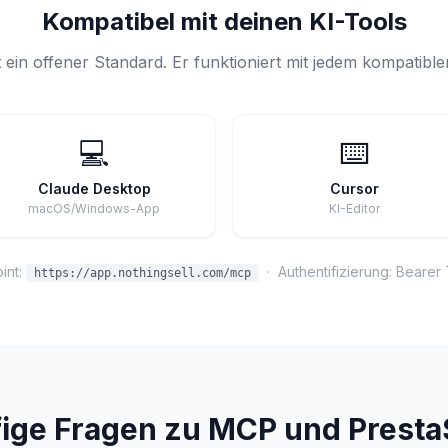
Kompatibel mit deinen KI-Tools
 ein offener Standard. Er funktioniert mit jedem kompatiblen
💻
⌨️
Claude Desktop
Cursor
macOS/Windows-App
KI-Editor
int:
· Authentifizierung: Bearer
https://app.nothingsell.com/mcp
ige Fragen zu MCP und Prest