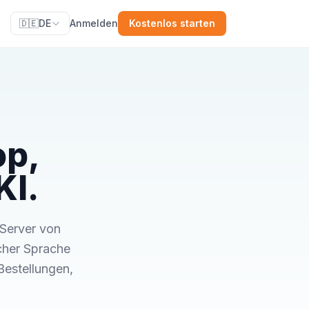
🇩🇪
DE
Anmelden
Kostenlos starten
op,
KI.
-Server von
icher Sprache
Bestellungen,