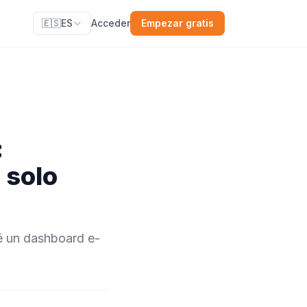
🇪🇸
ES
Acceder
Empezar gratis
:
 solo
ué un dashboard e-