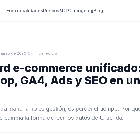
Funcionalidades
Precios
MCP
Changelog
Blog
os
marzo de 2026
· 5 min de lectura
d e-commerce unificado
op, GA4, Ads y SEO en un
ada mañana no es gestión, es perder el tiempo. Por q
 cambia la forma de leer los datos de tu tienda.