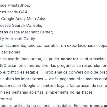
sde PrestaShop;
ones
desde GA4;
 Google Ads y Meta Ads;
desde Search Console;
uctos
desde Merchant Center;
 Microsoft Clarity.
omáticamente, todo comparable, sin exportaciones ni copia
 decisiones
o es «verlo todo junto», es poder
conectar
la información
y SEO están en el mismo sitio, las preguntas se responden e
o el tráfico es estable → problema de conversión o de prec
 suben las impresiones → estás pagando clics menos cuali
siciones en Google → también baja la facturación de ese 
n seis pestañas abiertas, simplemente no las haces.
ontrol
shboard unificado no es tener más datos. Es tener
menos qu