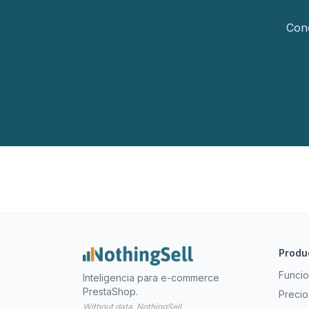
Cone
Produ
Funcio
Inteligencia para e-commerce
PrestaShop.
Precio
Without data, NothingSell