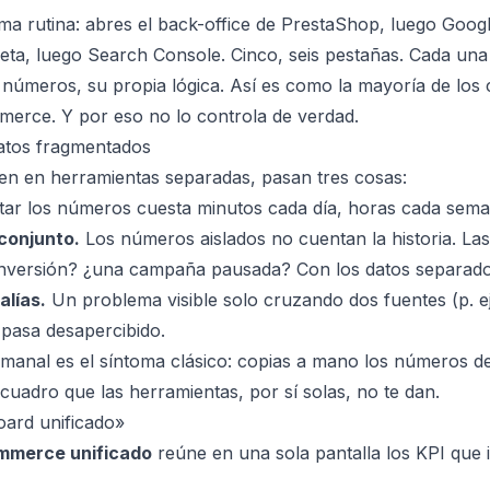
a rutina: abres el back-office de PrestaShop, luego Googl
ta, luego Search Console. Cinco, seis pestañas. Cada una
s números, su propia lógica. Así es como la mayoría de los
erce. Y por eso no lo controla de verdad.
datos fragmentados
en en herramientas separadas, pasan tres cosas:
ar los números cuesta minutos cada día, horas cada sema
 conjunto.
Los números aislados no cuentan la historia. Las
conversión? ¿una campaña pausada? Con los datos separado
alías.
Un problema visible solo cruzando dos fuentes (p. ej.
pasa desapercibido.
emanal es el síntoma clásico: copias a mano los números de
cuadro que las herramientas, por sí solas, no te dan.
oard unificado»
mmerce unificado
reúne en una sola pantalla los KPI que 