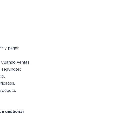
r y pegar.
. Cuando ventas,
n segundos:
io.
ficados.
producto.
e gestionar