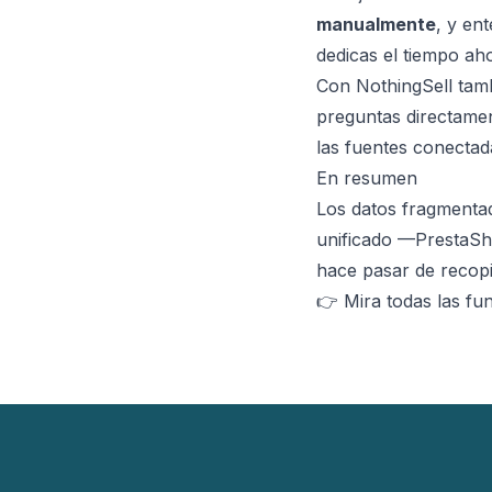
manualmente
, y en
dedicas el tiempo ah
Con NothingSell tamb
preguntas directamen
las fuentes conectad
En resumen
Los datos fragmenta
unificado —PrestaSho
hace pasar de recopi
👉 Mira todas las
fun