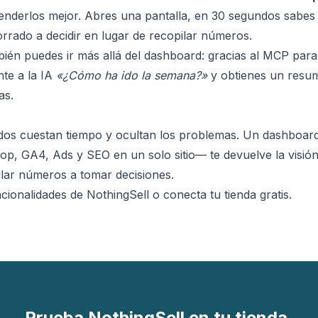
tenderlos mejor. Abres una pantalla, en 30 segundos sabes
orrado a decidir en lugar de recopilar números.
ién puedes ir más allá del dashboard: gracias al
MCP para
te a la IA
«¿Cómo ha ido la semana?»
y obtienes un resu
as.
dos cuestan tiempo y ocultan los problemas. Un dashboa
p, GA4, Ads y SEO en un solo sitio— te devuelve la visión
lar números a tomar decisiones.
cionalidades de NothingSell
o
conecta tu tienda gratis
.
Prueba NothingSell en tu tienda.